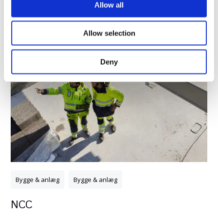
t
Allow all
i
o
Allow selection
n
Deny
Bygge & anlæg
Bygge & anlæg
NCC