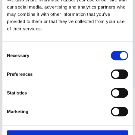
Understøttelse af
our social media, advertising and analytics partners who
stedfortræderhåndtering,
may combine it with other information that you’ve
hvor der tages hensyn til
provided to them or that they’ve collected from your use
overtid og
of their services.
arbejdstidsregler
Opfølgningsmulighed for
C
individrelateret fravær og
Necessary
o
korrektion
n
s
Preferences
e
n
t
Statistics
S
e
Marketing
l
e
Udforsk mere
c