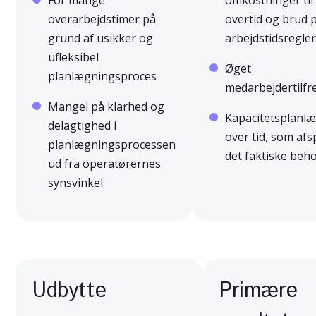
For mange
omkostninger til
overarbejdstimer på
overtid og brud 
grund af usikker og
arbejdstidsregle
ufleksibel
Øget
planlægningsproces
medarbejdertilf
Mangel på klarhed og
Kapacitetsplanl
delagtighed i
over tid, som afs
planlægningsprocessen
det faktiske beh
ud fra operatørernes
synsvinkel
Udbytte
Primære