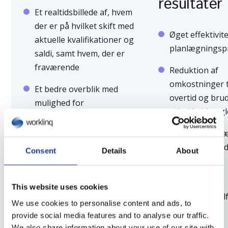
resultater
Et realtidsbillede af, hvem
der er på hvilket skift med
Øget effektivite
aktuelle kvalifikationer og
planlægningsp
saldi, samt hvem, der er
fraværende
Reduktion af
omkostninger t
Et bedre overblik med
overtid og bru
mulighed for
arbejdstidsregl
identifikation af
fremtidige
Mindsket frav
overtidsproblemer
færre relatere
Consent
Details
About
omkostninger
Nem og ensartet
planlægning for alle
Øget
This website uses cookies
medarbejdere i ét og
medarbejdertil
We use cookies to personalise content and ads, to
samme system
provide social media features and to analyse our traffic.
We also share information about your use of our site with