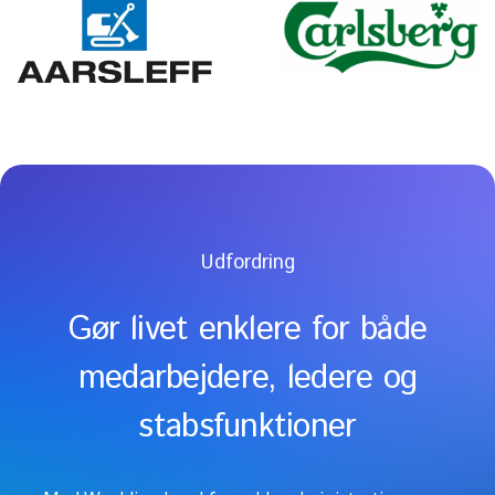
Udfordring
Gør livet enklere for både
medarbejdere, ledere og
stabsfunktioner