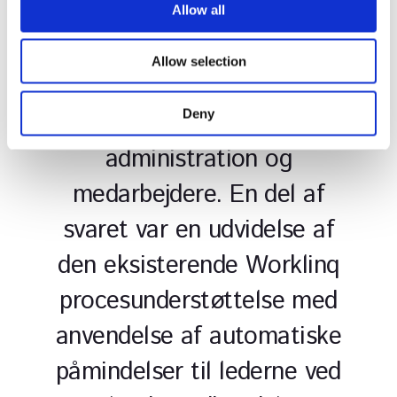
t
“Vi har outsourcet vores
Allow all
i
lønadministration og ønsker
o
Allow selection
n
at undgå manuelle
Deny
arbejdsgange både for
administration og
medarbejdere. En del af
svaret var en udvidelse af
den eksisterende Worklinq
procesunderstøttelse med
anvendelse af automatiske
påmindelser til lederne ved