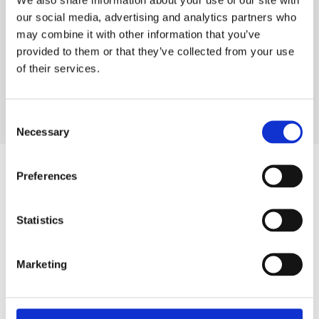
our social media, advertising and analytics partners who
may combine it with other information that you’ve
provided to them or that they’ve collected from your use
of their services.
C
Necessary
o
n
s
Preferences
e
n
t
Statistics
S
e
Marketing
l
e
c