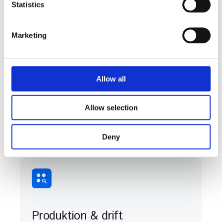
t
Statistics
S
Ekonomi
e
Marketing
l
e
c
t
Allow all
i
o
Allow selection
n
IT & säkerhet
Deny
Produktion & drift