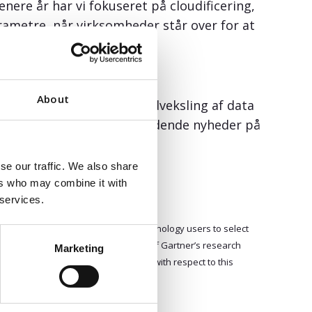
nere år har vi fokuseret på cloudificering,
ametre, når virksomheder står over for at
ng.”
About
 HR og løn – og dermed udveksling af data
en længe offentliggøre spændende nyheder på
se our traffic. We also share
ers who may combine it with
 services.
 2018
ublications, and does not advise technology users to select
publications consist of the opinions of Gartner’s research
Marketing
l warranties, expressed or implied, with respect to this
pose.