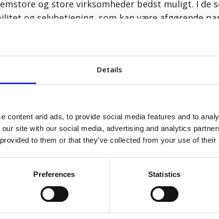
emstore og store virksomheder bedst muligt. I de se
litet og selvbetjening, som kan være afgørende par
lle vælge den optimale Workforce Management-løsni
n Janum, CTO, Worklinq
Details
gration med andre forretningssystemer som fx ERP,
 et andet vigtigt fokusområde for os, og vi vil ind
e område.”
n Janum, CTO, Worklinq
e content and ads, to provide social media features and to analy
 our site with our social media, advertising and analytics partn
 provided to them or that they’ve collected from your use of their
 Market Guide for Workforce Management Applications, 23 August
oes not endorse any vendor, product or service depicted in its research p
e vendors with the highest ratings or other designation. Gartner research 
Preferences
Statistics
ion and should not be construed as statements of fact. Gartner disclaims al
including any warranties of merchantability or fitness for a particular pur