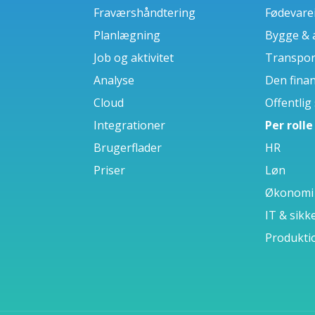
Fraværshåndtering
Fødevare
Planlægning
Bygge & 
Job og aktivitet
Transport
Analyse
Den finan
Cloud
Offentlig
Integrationer
Per rolle
Brugerflader
HR
Priser
Løn
Økonomi
IT & sikk
Produktio