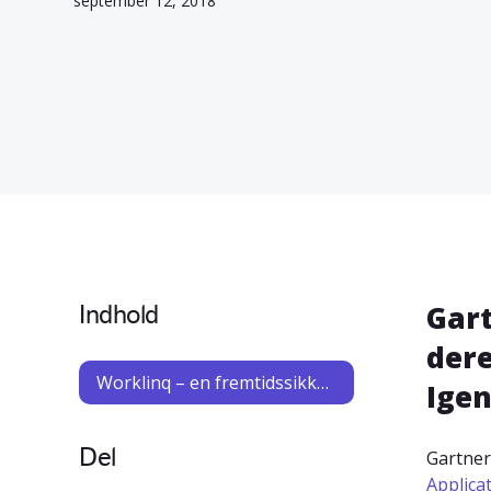
september 12, 2018
Indhold
Gart
dere
Worklinq – en fremtidssikker løsning
Igen
Del
Gartner
Applica