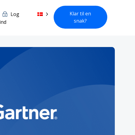
Klar til en
Log
snak?
ind