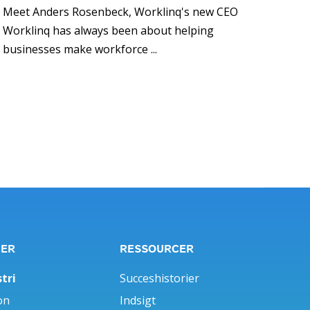
Meet Anders Rosenbeck, Worklinq's new CEO
Worklinq has always been about helping
businesses make workforce ...
GER
RESSOURCER
tri
Succeshistorier
on
Indsigt