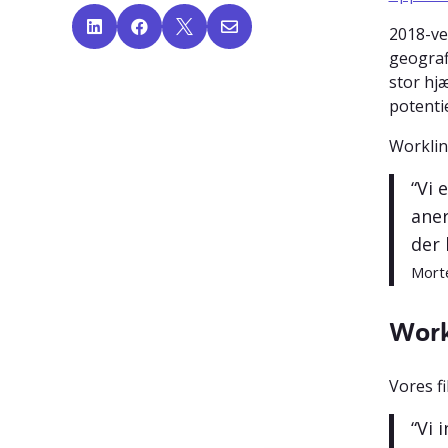




2018-ve
geograf
stor hj
potenti
Worklinq
“Vi 
aner
der 
Morte
Work
Vores fi
“Vi 