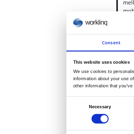
mell
mobi
sku
Morte
Consent
Inte
– er
dett
This website uses cookies
Morte
We use cookies to personalis
information about your use of
other information that you’ve
Gartner,
Gartner d
C
only thos
Necessary
o
organizat
n
research, 
s
e