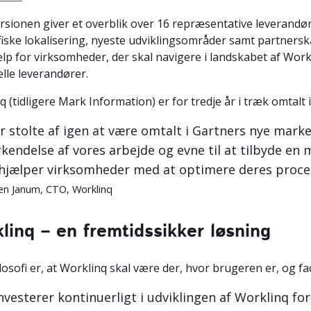
rsionen giver et overblik over 16 repræsentative leverandør
iske lokalisering, nyeste udviklingsområder samt partnersk
ælp for virksomheder, der skal navigere i landskabet af Wo
elle leverandører.
 (tidligere Mark Information) er for tredje år i træk omtalt
er stolte af igen at være omtalt i Gartners nye marke
kendelse af vores arbejde og evne til at tilbyde 
hjælper virksomheder med at optimere deres proce
n Janum, CTO, Worklinq
linq – en fremtidssikker løsning
losofi er, at Worklinq skal være der, hvor brugeren er, og f
investerer kontinuerligt i udviklingen af Worklinq f