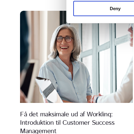
n
Deny
t
S
e
l
e
c
t
i
o
n
Få det maksimale ud af Worklinq:
Introduktion til Customer Success
Management