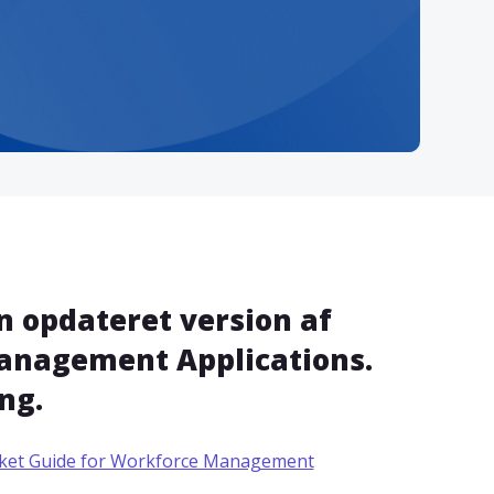
en opdateret version af
anagement Applications.
ng.
ket Guide for Workforce Management