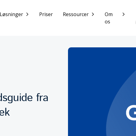
Løsninger
Priser
Ressourcer
Om
os
dsguide fra
ræk