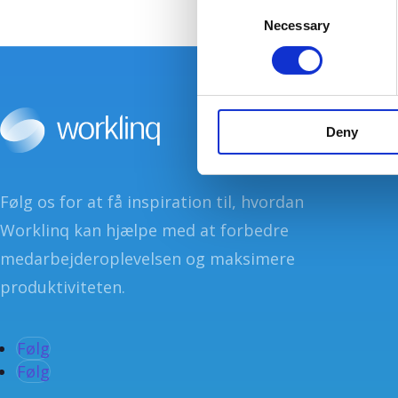
C
Necessary
o
n
s
e
n
Deny
t
S
e
l
Følg os for at få inspiration til, hvordan
e
Worklinq kan hjælpe med at forbedre
c
medarbejderoplevelsen og maksimere
t
i
produktiviteten.
o
n
Følg
Følg