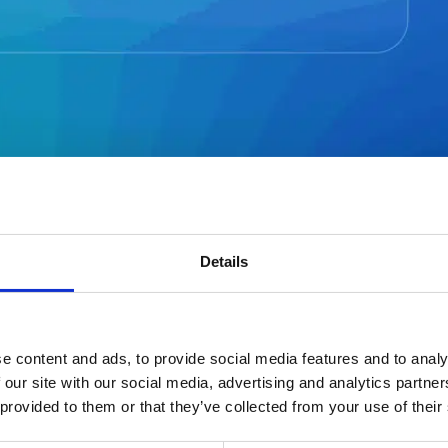
ering og CSM
Details
konsulenter, der brænder for at bidrage til vores k
e content and ads, to provide social media features and to analy
 Workforce Management-løsning fremadrettet lever
 our site with our social media, advertising and analytics partn
 provided to them or that they’ve collected from your use of their