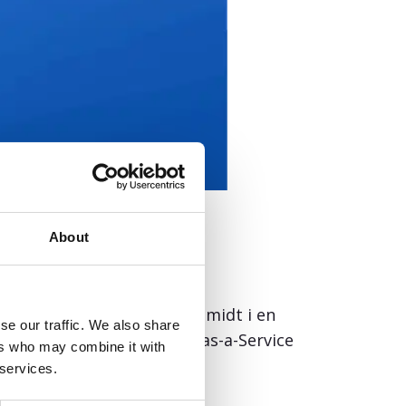
About
unders succes. Worklinq er midt i en
se our traffic. We also share
es som en fuld Software-as-a-Service
ers who may combine it with
 services.