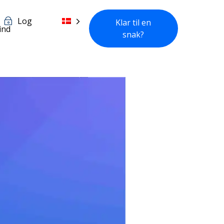
Log
Klar til en
ind
snak?