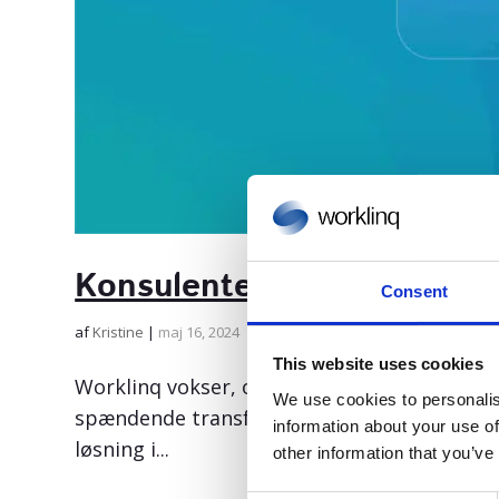
Konsulenter til implement
Consent
af
Kristine
|
maj 16, 2024
This website uses cookies
Worklinq vokser, og vi søger derfor dygtige 
We use cookies to personalis
spændende transformationsfase, hvor vores
information about your use of
løsning i...
other information that you’ve