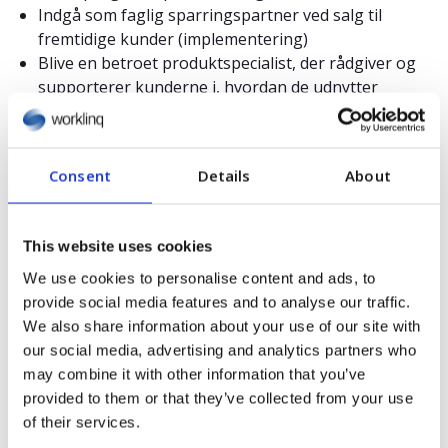
Indgå som faglig sparringspartner ved salg til
fremtidige kunder (implementering)
Blive en betroet produktspecialist, der rådgiver og
supporterer kunderne i, hvordan de udnytter
Worklinq-løsningen bedst muligt (CSM)
Sikre kundens succes ved at planlægge og facilitere
onboarding- og træningssessioner (CSM)
Consent
Details
About
Kompetencer og erfaring
This website uses cookies
Der er mange veje til at få succes i en stilling som
We use cookies to personalise content and ads, to
konsulent i Worklinq. Det vigtigste er, at du har en
provide social media features and to analyse our traffic.
god analytisk sans, kan lide at fordybe dig i
We also share information about your use of our site with
systemtekniske udfordringer og altid har kunden i
our social media, advertising and analytics partners who
fokus, da understøttelse og udvikling af kundens
may combine it with other information that you’ve
forretningsprocesser er en afgørende del af
provided to them or that they’ve collected from your use
jobindholdet.
of their services.