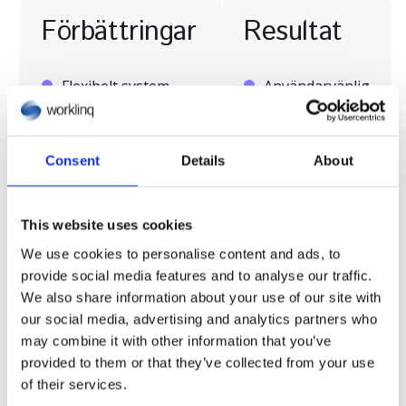
Förbättringar
Resultat
Flexibelt system
Användarvänlig
som stödjer lokala
administration
avtal och
av
konton/balanser
tidsredovisning
Consent
Details
About
(Timebank)
och
löneprocess
Modernt
This website uses cookies
användargränssnitt,
Komplett
We use cookies to personalise content and ads, to
inklusive möjlighet
översikt över
provide social media features and to analyse our traffic.
för mobillösning
tillgänglighet
We also share information about your use of our site with
och frånvaro
our social media, advertising and analytics partners who
Eget business
may combine it with other information that you’ve
bland de
intelligence-
provided to them or that they’ve collected from your use
anställda
datalager med
of their services.