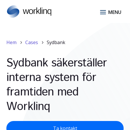
Hem
Cases
Sydbank
5
5
Sydbank säkerställer
interna system för
framtiden med
Worklinq
Ta kontakt