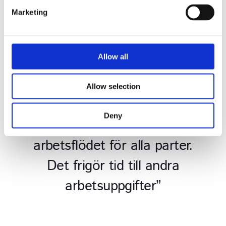
e
Marketing
l
e
c
t
Allow all
i
o
Allow selection
n
“Semesterhantering i
Deny
Worklinq gör det mycket
enklare att hantera
övergången till nytt
semesterår och underlättar
arbetsflödet för alla parter.