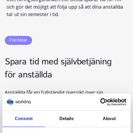
Inga fler klisterlappar och muntliga
överenskommelser. Få en uppdaterad översikt över
semesterbalanser, godkända semestrar,
överföringsbegäranden etc. Detta sparar tid för HR
och gör det möjligt att följa upp så att dina anställda
tar ut sin semester i tid.
Fördelar
Spara tid med självbetjäning
för anställda
Consent
Details
About
Anställda får en fullständig översikt över sin