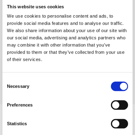
semester, vilket gör det möjligt att planera mer
This website uses cookies
långsiktigt. Och de kan enkelt begära lediga dagar,
We use cookies to personalise content and ads, to
överföringar eller betalning för outnyttjade dagar.
provide social media features and to analyse our traffic.
We also share information about your use of our site with
our social media, advertising and analytics partners who
may combine it with other information that you’ve
provided to them or that they’ve collected from your use
of their services.
C
Necessary
o
n
s
Preferences
e
n
t
Statistics
S