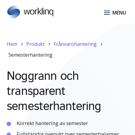
Hem
Produkt
Frånvarohantering
5
5
5
Semesterhantering
Noggrann och
transparent
semesterhantering
Korrekt hantering av semester
Fullständig översikt över semesterbalanser