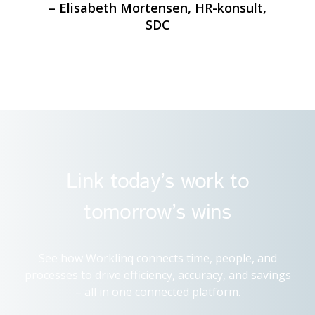
Det frigör tid till andra
arbetsuppgifter”
– Elisabeth Mortensen, HR-konsult,
SDC
Link today’s work to
tomorrow’s wins