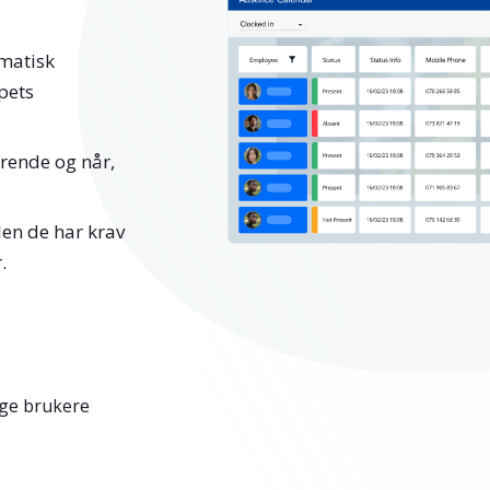
omatisk
pets
rende og når,
len de har krav
.
ige brukere