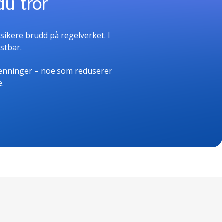
du tror
sikere brudd på regelverket. I
ostbar.
kjenninger – noe som reduserer
.