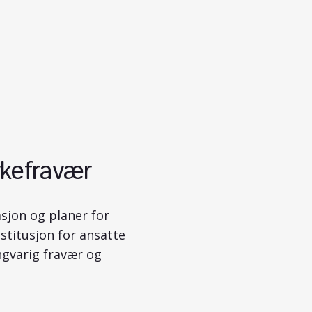
ykefravær
jon og planer for
estitusjon for ansatte
angvarig fravær og