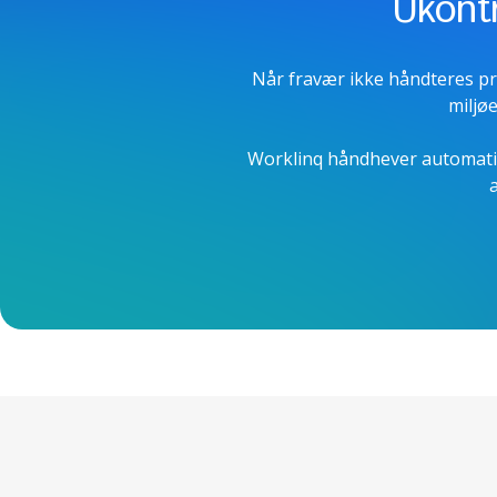
Ukontr
Når fravær ikke håndteres pro
miljøe
Worklinq håndhever automatisk