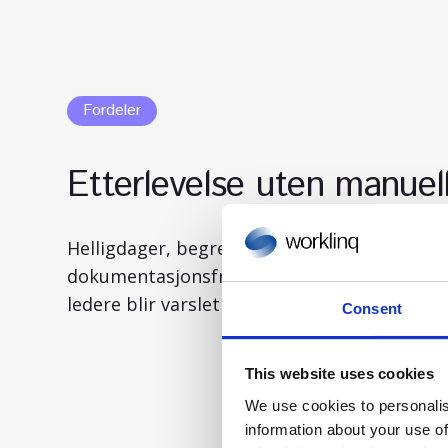
Fordeler
Etterlevelse uten manuell
Helligdager, begrensninger på overføring av
dokumentasjonsfrister – alle regler håndhe
ledere blir varslet om problemer før de blir
Consent
This website uses cookies
We use cookies to personalis
information about your use of