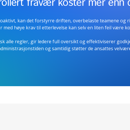
ollert fravær koster mer enn 
aktivt, kan det forstyrre driften, overbelaste teamene og ri
r med høye krav til etterlevelse kan selv en liten feil være k
 alle regler, gir ledere full oversikt og effektiviserer god
administrasjonstiden og samtidig støtter de ansattes velvære