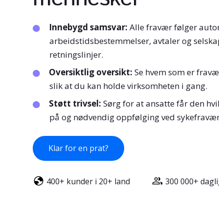
Innebygd samsvar:
Alle fravær følger aut
arbeidstidsbestemmelser, avtaler og selska
retningslinjer.
Oversiktlig oversikt:
Se hvem som er fravæ
slik at du kan holde virksomheten i gang.
Støtt trivsel:
Sørg for at ansatte får den hvi
på og nødvendig oppfølging ved sykefravær
Klar for en prat?
400+ kunder i 20+ land
300 000+ dagl