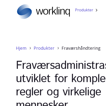
Produkter
Hjem
Produkter
Fraværshåndtering
5
5
Fraværsadministra
utviklet for kompl
regler og virkelige
mennesker