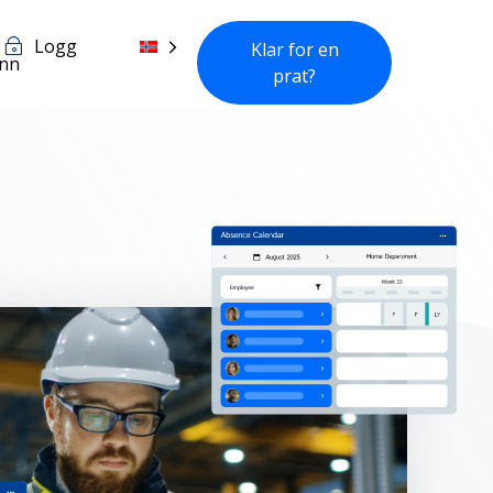
Logg
Klar for en
inn
prat?