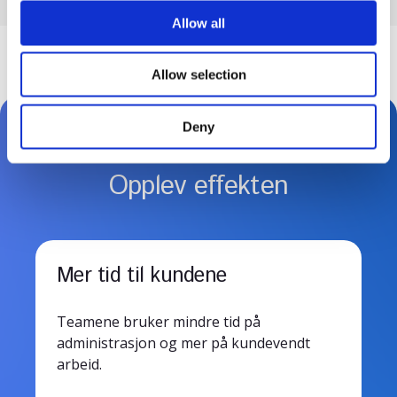
t
Allow all
i
o
Allow selection
n
Deny
Opplev effekten
Mer tid til kundene
Teamene bruker mindre tid på
administrasjon og mer på kundevendt
arbeid.