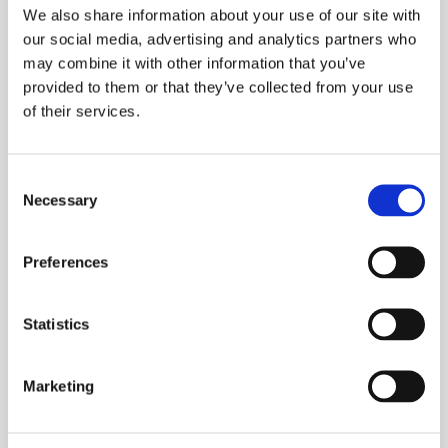
We also share information about your use of our site with
our social media, advertising and analytics partners who
may combine it with other information that you’ve
provided to them or that they’ve collected from your use
of their services.
Fordeler
C
Necessary
o
Operativ innsikt i
n
s
Preferences
arbeidsstyrken
e
n
t
Statistics
Analyser arbeidstiden per ansatt, rolle, team eller
S
filial. Hjelp ledere med å fordele ressurser effektivt og
e
spore fakturerbare timer nøyaktig, om nødvendig.
Marketing
l
e
c