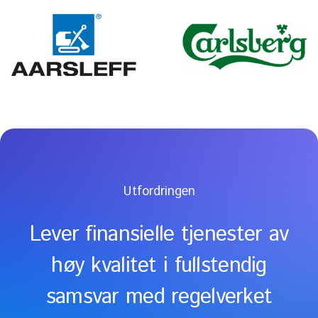
Utfordringen
Lever finansielle tjenester av
høy kvalitet i fullstendig
samsvar med regelverket