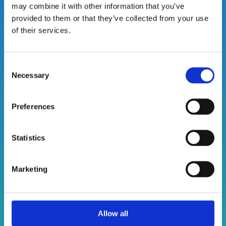
may combine it with other information that you’ve
provided to them or that they’ve collected from your use
of their services.
Følg oss for å få inspirasjon til hvordan Worklinq
C
kan bidra til å forbedre ansattes opplevelse og
Necessary
o
maksimere produktiviteten.
n
s
Preferences
e
n
t
Statistics
S
e
Marketing
l
PRODUKTER
e
c
t
Allow all
i
LØSNINGER