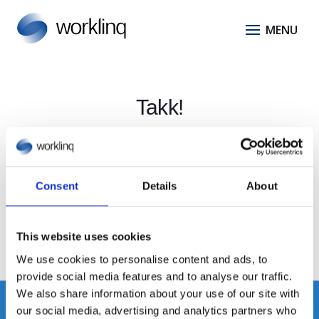
Takk!
Du har nå oppdatert dine preferanser.
Du kan
besøke preferansesenteret
på nytt for å
Consent
Details
About
oppdatere dine preferanser.
This website uses cookies
We use cookies to personalise content and ads, to
provide social media features and to analyse our traffic.
We also share information about your use of our site with
our social media, advertising and analytics partners who