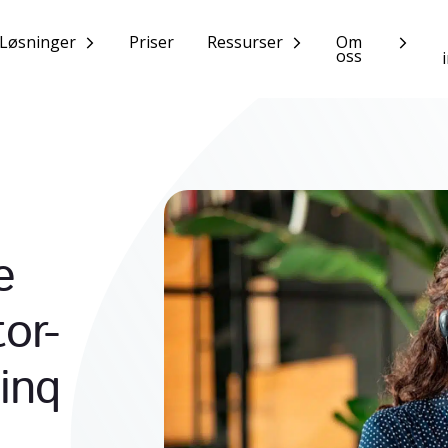
Løsninger
Priser
Ressurser
Om
oss
e
or-
inq