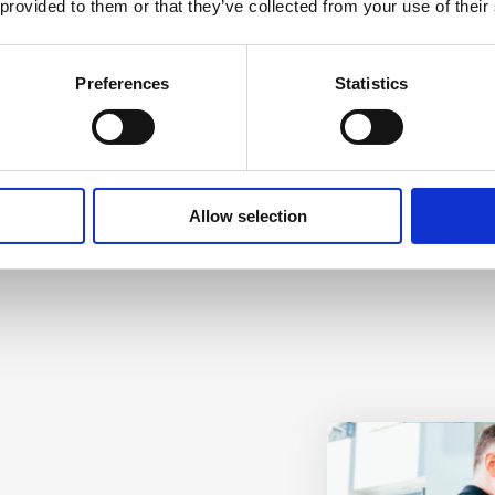
Fokus på kjer
 provided to them or that they’ve collected from your use of their
Frigjør tid i HR/lønn for
Preferences
Statistics
støtte andre viktige opp
verdi og konkurranseforde
Allow selection