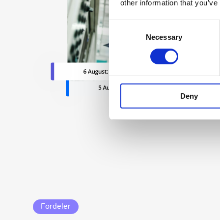
other information that you’ve
C
Necessary
o
n
s
e
n
Deny
t
S
e
l
e
c
t
i
o
n
Fordeler