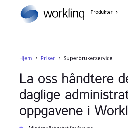
Produkter
Hjem
Priser
Superbrukerservice
5
5
La oss håndtere d
daglige administrat
oppgavene i Workl
Mindre sårbarhet for fravær