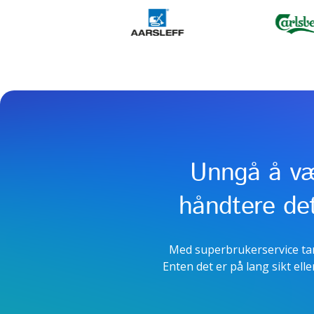
Unngå å væ
håndtere det
Med superbrukerservice tar 
Enten det er på lang sikt el