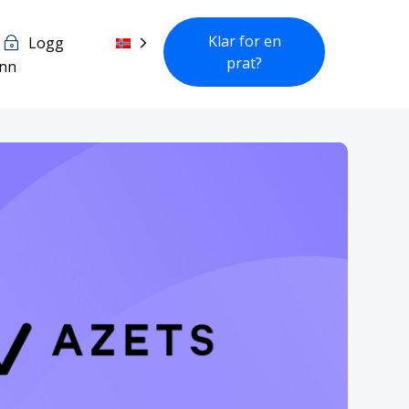
Klar for en
Logg
prat?
inn