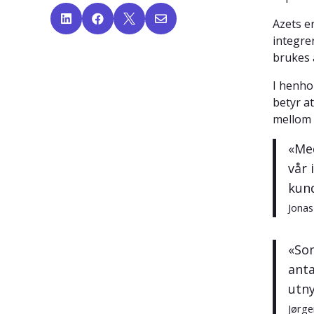




Azets e
integre
brukes 
I henho
betyr a
mellom 
«Med
vår 
kun
Jonas
«Som
anta
utny
Jørge