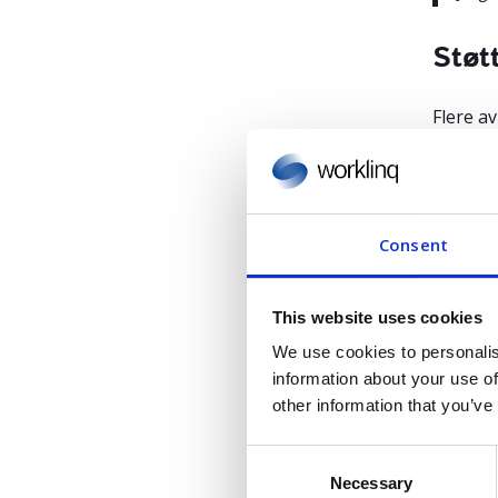
Støt
Flere a
disse tr
konfigur
Consent
For mer
Jonas
This website uses cookies
Jørge
We use cookies to personalis
information about your use of
Om Aze
other information that you’ve
Azets h
dediker
C
Necessary
o
I Danmar