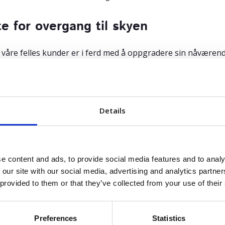
te for overgang til skyen
v våre felles kunder er i ferd med å oppgradere sin nåværen
ansformasjoner kan Azets’ konsulenter tilby spesialisert spa
ert – slik at datautvekslingen forblir intakt.
Details
 informasjon, vennligst kontakt:
 Qvarfordt, CRO,
jeq@worklinq.com
n Bærentzen, Head of Marketing & Partners,
jorgen.baren
e content and ads, to provide social media features and to analy
 our site with our social media, advertising and analytics partn
ts
 provided to them or that they’ve collected from your use of their
ar eksistert siden 1995, og vi har vært kjent som Azets side
t stab på 8200 fagpersoner er vi nå en ledende aktør på mark
Preferences
Statistics
k er vår lokale tilstedeværelse sikret gjennom 350 spesialis