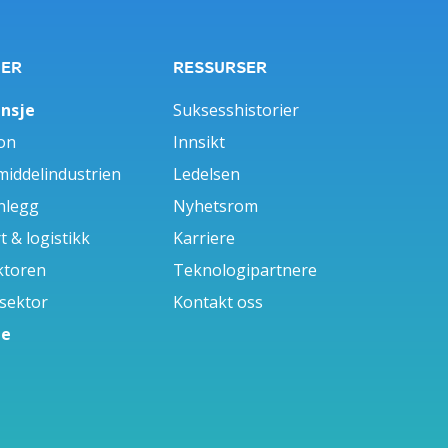
GER
RESSURSER
ansje
Suksesshistorier
on
Innsikt
iddelindustrien
Ledelsen
nlegg
Nyhetsrom
 & logistikk
Karriere
ktoren
Teknologipartnere
 sektor
Kontakt oss
le