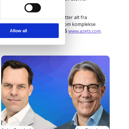
ngskritiske områder. Azets støtter alt fra
ng, rapportering og rådgivning om komplekse
kjernevirksomheten. Les mer på
www.azets.com
.
Allow all