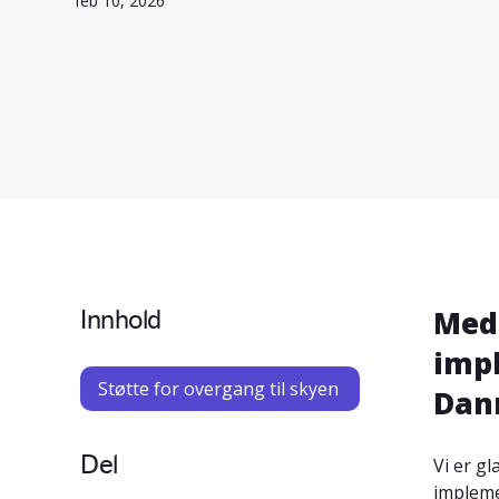
feb 10, 2026
Innhold
Med 
impl
Støtte for overgang til skyen
Dan
Del
Vi er g
impleme