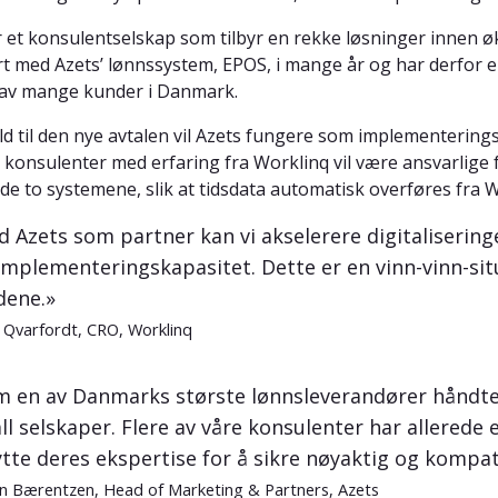
r et konsulentselskap som tilbyr en rekke løsninger innen ø
rt med Azets’ lønnssystem, EPOS, i mange år og har derfor 
av mange kunder i Danmark.
ld til den nye avtalen vil Azets fungere som implementerings
t konsulenter med erfaring fra Worklinq vil være ansvarlige
de to systemene, slik at tidsdata automatisk overføres fra W
 Azets som partner kan vi akselerere digitalisering
implementeringskapasitet. Dette er en vinn-vinn-sit
dene.»
 Qvarfordt, CRO, Worklinq
 en av Danmarks største lønnsleverandører håndter
ll selskaper. Flere av våre konsulenter har allerede 
tte deres ekspertise for å sikre nøyaktig og kompati
n Bærentzen, Head of Marketing & Partners, Azets