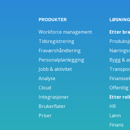
PRODUKTER
LØSNIN
Workforce management
Etter br
Tidsregistrering
Produksj
Fraværshåndtering
Næringsm
Personalplanlegging
Bygg & a
Jobb & aktivitet
Transport
Analyse
Finansse
Cloud
Offentlig
Integrasjoner
Etter rol
Brukerflater
HR
Priser
Lønn
Finans