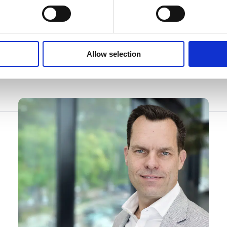
vn, Odense og Aarhus.
 er å sikre at bedrifter dekker alle aspekter av sine forretni
ladministrasjon og lønnsadministrasjon til daglig bokføri
l, og skaper dermed de beste rammene for å fokusere på 
Allow selection
Relatert innhold