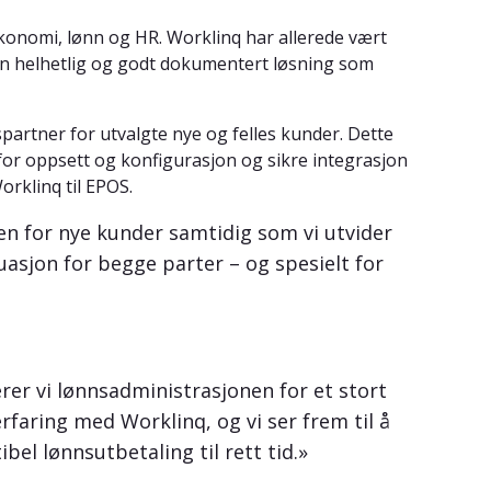
konomi, lønn og HR. Worklinq har allerede vært
en helhetlig og godt dokumentert løsning som
partner for utvalgte nye og felles kunder. Dette
 for oppsett og konfigurasjon og sikre integrasjon
orklinq til EPOS.
en for nye kunder samtidig som vi utvider
uasjon for begge parter – og spesielt for
er vi lønnsadministrasjonen for et stort
erfaring med Worklinq, og vi ser frem til å
bel lønnsutbetaling til rett tid.»