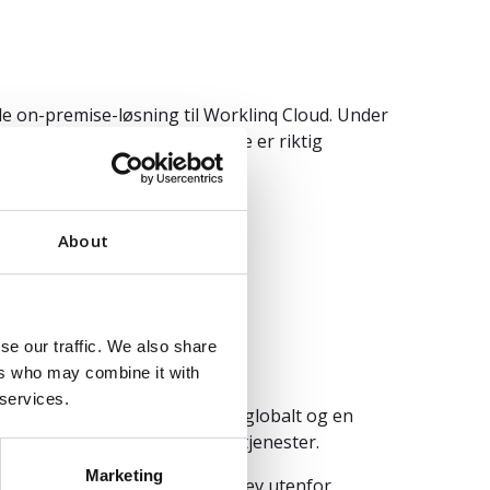
de on-premise-løsning til Worklinq Cloud. Under
rring og validere at systemene er riktig
About
tzen@azets.com
se our traffic. We also share
ers who may combine it with
 services.
n 2017. Med over 160 kontorer globalt og en
edet for kritiske forretningstjenester.
Marketing
ter, fordelt på kontorer i Herlev utenfor