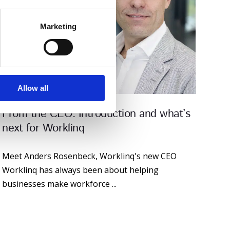
Marketing
Allow all
From the CEO: Introduction and what’s
next for Worklinq
Meet Anders Rosenbeck, Worklinq's new CEO
Worklinq has always been about helping
businesses make workforce ...