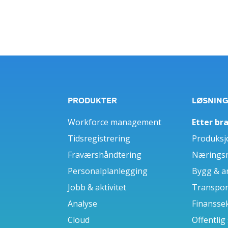
PRODUKTER
LØSNIN
Workforce management
Etter br
Tidsregistrering
Produksj
Fraværshåndtering
Næringsm
Personalplanlegging
Bygg & a
Jobb & aktivitet
Transport
Analyse
Finansse
Cloud
Offentlig