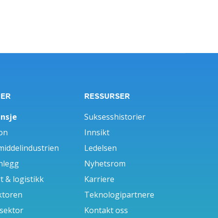
GER
RESSURSER
ansje
Suksesshistorier
on
Innsikt
iddelindustrien
Ledelsen
nlegg
Nyhetsrom
 & logistikk
Karriere
ktoren
Teknologipartnere
 sektor
Kontakt oss