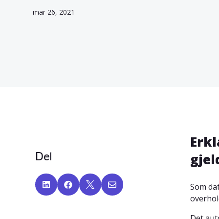
mar 26, 2021
Erkl
Del
gjel




Som dat
overhol
Det aut