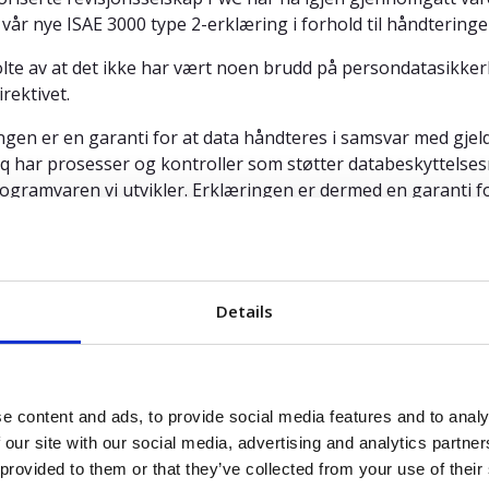
vår nye ISAE 3000 type 2-erklæring i forhold til håndteringe
olte av at det ikke har vært noen brudd på persondatasikkerh
rektivet.
ngen er en garanti for at data håndteres i samsvar med gje
q har prosesser og kontroller som støtter databeskyttelsesre
ogramvaren vi utvikler. Erklæringen er dermed en garanti for
rne og sikker IT-leverandør.
ingen kan
lastes ned fra vår kundeportal
.
Details
Relatert innhold
e content and ads, to provide social media features and to analy
 our site with our social media, advertising and analytics partn
 provided to them or that they’ve collected from your use of their