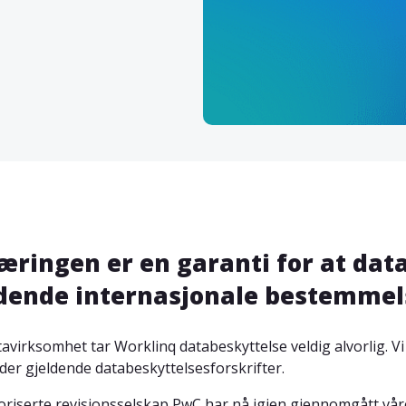
æringen er en garanti for at da
dende internasjonale bestemmel
avirksomhet tar Worklinq databeskyttelse veldig alvorlig. Vi 
der gjeldende databeskyttelsesforskrifter.
oriserte revisjonsselskap PwC har nå igjen gjennomgått våre