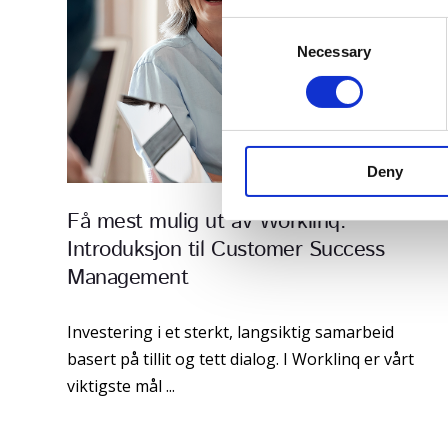
C
Necessary
o
n
s
e
n
Deny
t
S
Få mest mulig ut av Worklinq:
e
Introduksjon til Customer Success
l
e
Management
c
t
Investering i et sterkt, langsiktig samarbeid
i
basert på tillit og tett dialog. I Worklinq er vårt
o
viktigste mål ...
n