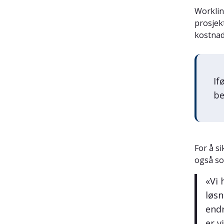
Worklin
prosjek
kostnad
If
be
For å si
også so
«Vi 
løsn
endr
er v