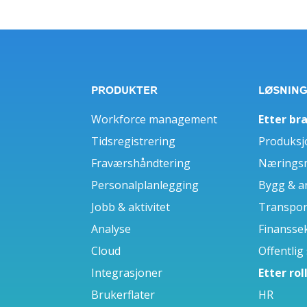
PRODUKTER
LØSNIN
Workforce management
Etter br
Tidsregistrering
Produksj
Fraværshåndtering
Næringsm
Personalplanlegging
Bygg & a
Jobb & aktivitet
Transport
Analyse
Finansse
Cloud
Offentlig
Integrasjoner
Etter rol
Brukerflater
HR