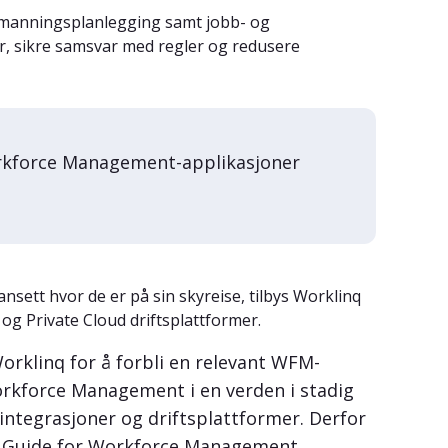
 bemanningsplanlegging samt jobb- og
r, sikre samsvar med regler og redusere
Workforce Management-applikasjoner
nsett hvor de er på sin skyreise, tilbys Worklinq
g Private Cloud driftsplattformer.
Worklinq for å forbli en relevant WFM-
orkforce Management i en verden i stadig
, integrasjoner og driftsplattformer. Derfor
ket Guide for Workforce Management