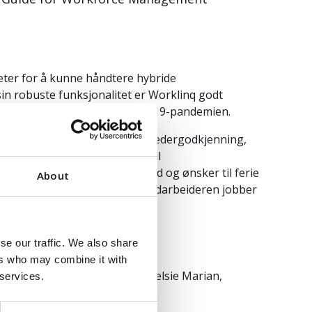
heter for å kunne håndtere hybride
n robuste funksjonalitet er Worklinq godt
oppstått i kjølvannet av COVID-19-pandemien.
 og fraværsregistrering samt ledergodkjenning,
gaver og levere valide data til
 angi foretrukket arbeidstid og ønsker til ferie
About
tlook blir informasjonen om medarbeideren jobber
se our traffic. We also share
ers who may combine it with
 Sam Grinter, Ron Hanscome, Kelsie Marian,
 services.