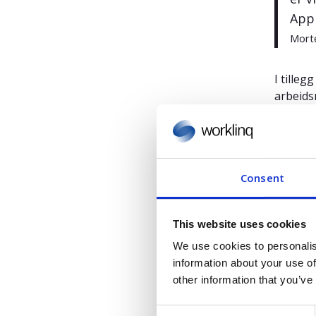
Appl
Morte
I tille
arbeids
posisjo
For eks
uansett
lønnsbe
Consent
samt by
hjemmef
This website uses cookies
We use cookies to personalis
information about your use of
Gartner,
other information that you’ve
Ranadip
C