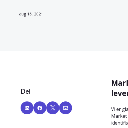
aug 16, 2021
Mark
Del
leve




Vi er g
Market 
identifi