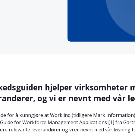
edsguiden hjelper virksomheter me
randører, og vi er nevnt med vår l
lade for å kunngjøre at Worklinq (tidligere Mark Information
Guide for Workforce Management Applications [1] fra Gart
sere relevante leverandører og vi er nevnt med vår løsning fo