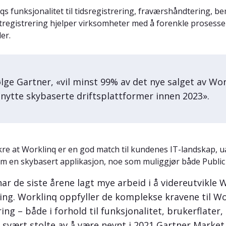
qs funksjonalitet til tidsregistrering, fraværshåndtering,
tregistrering hjelper virksomheter med å forenkle prosesse
er.
ølge Gartner, «vil minst 99% av det nye salget av 
nytte skybaserte driftsplattformer innen 2023».
kre at Worklinq er en god match til kundenes IT-landskap, ua
m en skybasert applikasjon, noe som muliggjør både Public o
har de siste årene lagt mye arbeid i å videreutvikle 
ing. Worklinq oppfyller de komplekse kravene til W
ing – både i forhold til funksjonalitet, brukerflater
i svært stolte av å være nevnt i 2021 Gartner Mar