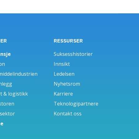
GER
RESSURSER
ansje
Suksesshistorier
on
Innsikt
iddelindustrien
Ledelsen
nlegg
Nyhetsrom
 & logistikk
Karriere
ktoren
Teknologipartnere
 sektor
Kontakt oss
le