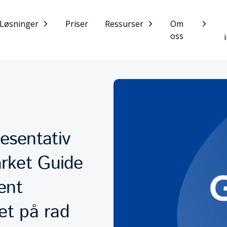
Løsninger
Priser
Ressurser
Om
oss
esentativ
arket Guide
ent
ret på rad