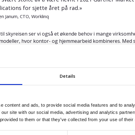
ications for sjette året på rad.»
n Janum, CTO, Worklinq
gg til skyreisen ser vi også et økende behov i mange virksom
modeller, hvor kontor- og hjemmearbeid kombineres. Med si
nert til å kunne støtte de nye måter å arbeide på, som har 
empel støtter vår mobilapp medarbeidernes tids-, prosjekt-
 hvor og når de jobber, for å kunne spore fremdriften på opp
handlingen. Med selvbetjeningsmuligheter kan medarbeiderne
Details
tte/selge/overta ledige vakter. Gjennom integrasjon til Ou
ra eller er fraværende, tilgjengelig for hele virksomheten.
e content and ads, to provide social media features and to analy
 our site with our social media, advertising and analytics partn
 “
Market Guide for Workforce Management Applications
”,
 provided to them or that they’ve collected from your use of their
 Chandra, 28 July 2021.